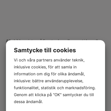
Alla bilder printas på finaste akvarellpappret i bomull
hos
Österlenfoto
och ramarna är svensktillverkade
Samtycke till cookies
kvalitetsramar, floatglas, 40-45% UV-skydd.
Vi och våra partners använder teknik,
På väg
inklusive cookies, för att samla in
På väg, Mälarhusen, Österlen
information om dig för olika ändamål,
inklusive: bättre användarupplevelse,
Priser - utan ram
Priser - med ram
funktionalitet, statistik och marknadsföring.
S (30×40) cm,
2 600 kr
S (30×40) cm,
3 200
kr
Genom att klicka på "OK" samtycker du till
M (60×80) cm,
3 600 kr
M (60×80) cm,
4 200
kr
dessa ändamål.
L (70×100) cm,
4 6
00 kr
L (70×100) cm,
5 200 kr
BESTÄLLNINGAR UTAN RAM